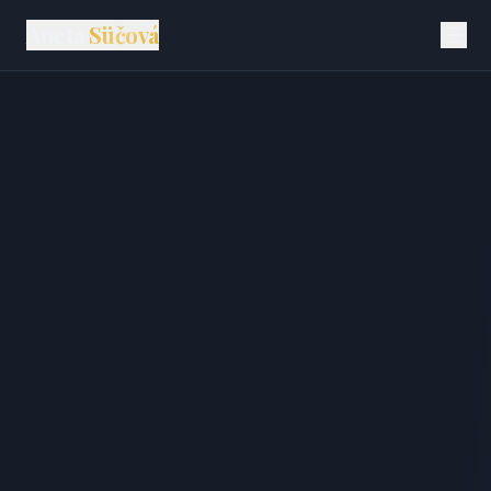
Aneta
Süčová